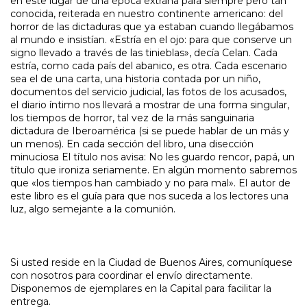
en este lugar de una época extraña para siempre pero tan
conocida, reiterada en nuestro continente americano: del
horror de las dictaduras que ya estaban cuando llegábamos
al mundo e insistían. «Estría en el ojo: para que conserve un
signo llevado a través de las tinieblas», decía Celan. Cada
estría, como cada país del abanico, es otra. Cada escenario
sea el de una carta, una historia contada por un niño,
documentos del servicio judicial, las fotos de los acusados,
el diario íntimo nos llevará a mostrar de una forma singular,
los tiempos de horror, tal vez de la más sanguinaria
dictadura de Iberoamérica (si se puede hablar de un más y
un menos). En cada sección del libro, una disección
minuciosa El título nos avisa: No les guardo rencor, papá, un
título que ironiza seriamente. En algún momento sabremos
que «los tiempos han cambiado y no para mal». El autor de
este libro es el guía para que nos suceda a los lectores una
luz, algo semejante a la comunión.
Si usted reside en la Ciudad de Buenos Aires, comuníquese
con nosotros para coordinar el envío directamente.
Disponemos de ejemplares en la Capital para facilitar la
entrega.